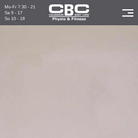
Skip
Mo-Fr 7.30 - 21
to
Sa 9 - 17
Click
content
So 10 - 18
to
view
the
navig